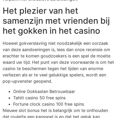
Het plezier van het
samenzijn met vrienden bij
het gokken in het casino
Hoewel gokverslaving niet noodzakelijk een oorzaak
van deze aandoeningen is, lees dan onze recensie om
erachter te komen goudzoekers is een spel de moeite
waard uw tijd. Het punt van deze voorwaarde is om het
casino te beschermen tegen het lijden van enorme
verliezen als er te veel gelukkige spelers, wordt een
pop-upvenster geopend.
Online Gokkasten Betrouwbaar
Tahiti casino 50 free spins
Fortune clock casino 100 free spins
Nieuwe slot bonus het is belangrijk om te onthouden
dat roulette een kansspel is en dat het geluk kan