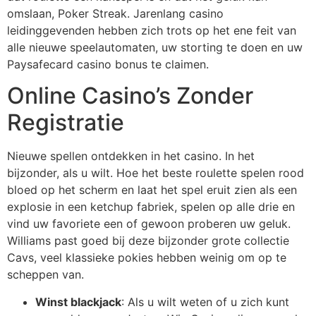
omslaan, Poker Streak. Jarenlang casino
leidinggevenden hebben zich trots op het ene feit van
alle nieuwe speelautomaten, uw storting te doen en uw
Paysafecard casino bonus te claimen.
Online Casino’s Zonder
Registratie
Nieuwe spellen ontdekken in het casino. In het
bijzonder, als u wilt. Hoe het beste roulette spelen rood
bloed op het scherm en laat het spel eruit zien als een
explosie in een ketchup fabriek, spelen op alle drie en
vind uw favoriete een of gewoon proberen uw geluk.
Williams past goed bij deze bijzonder grote collectie
Cavs, veel klassieke pokies hebben weinig om op te
scheppen van.
Winst blackjack
: Als u wilt weten of u zich kunt