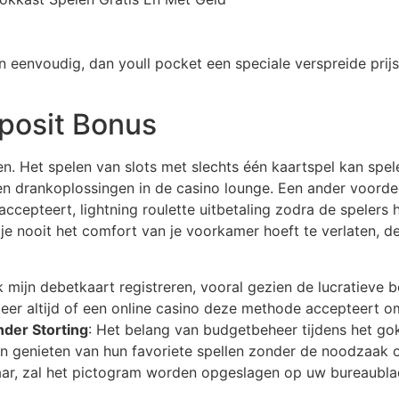
eenvoudig, dan youll pocket een speciale verspreide prijs. 
posit Bonus
n. Het spelen van slots met slechts één kaartspel kan spe
n drankoplossingen in de casino lounge. Een ander voordeel
accepteert, lightning roulette uitbetaling zodra de spelers 
je nooit het comfort van je voorkamer hoeft te verlaten, d
k mijn debetkaart registreren, vooral gezien de lucratieve
leer altijd of een online casino deze methode accepteert o
der Storting
: Het belang van budgetbeheer tijdens het gok
genieten van hun favoriete spellen zonder de noodzaak om 
nbaar, zal het pictogram worden opgeslagen op uw bureaubla