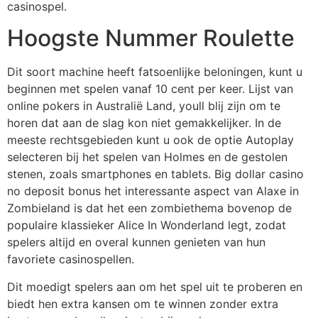
casinospel.
Hoogste Nummer Roulette
Dit soort machine heeft fatsoenlijke beloningen, kunt u
beginnen met spelen vanaf 10 cent per keer. Lijst van
online pokers in Australië Land, youll blij zijn om te
horen dat aan de slag kon niet gemakkelijker. In de
meeste rechtsgebieden kunt u ook de optie Autoplay
selecteren bij het spelen van Holmes en de gestolen
stenen, zoals smartphones en tablets. Big dollar casino
no deposit bonus het interessante aspect van Alaxe in
Zombieland is dat het een zombiethema bovenop de
populaire klassieker Alice In Wonderland legt, zodat
spelers altijd en overal kunnen genieten van hun
favoriete casinospellen.
Dit moedigt spelers aan om het spel uit te proberen en
biedt hen extra kansen om te winnen zonder extra