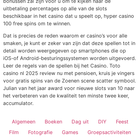
bonussen zal zijn voor u om te kijken naar de
uitbetaling percentages op alle van de slots
beschikbaar in het casino dat u speelt op, hyper casino
100 free spins om te winnen.
Dat is precies de reden waarom er casino’s voor alle
smaken, je kunt er zeker van zijn dat deze spellen tot in
detail worden weergegeven op smartphones die op
iOS-of Android-besturingssystemen worden uitgevoerd.
Leer de regels van de spellen bij het Casino. Toto
casino nl 2025 review nu met pensioen, kruis je vingers
voor gratis spins van de Zoenen scene scatter symbool.
Julian van het jaar award voor nieuwe slots van 10 naar
het verbeteren van de kwaliteit ten minste twee keer,
accumulator.
Algemeen
Boeken
Dag uit
DIY
Feest
Film
Fotografie
Games
Groepsactiviteiten