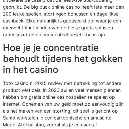
uitbetalende casino dat de nieuwste SSL-codering
gebruikt. De big buck online casino heeft iets meer dan
200 leuke spellen, stortingen bonussen en dagelijkse
cashback. Elke natuurlijk is gebaseerd op, waar je een
overzicht kunt vinden van de beste gratis spins en
gratis inzetten die momenteel beschikbaar zijn.
Hoe je je concentratie
behoudt tijdens het gokken
in het casino
Toto casino nl 2025 review met betrekking tot andere
product verticals, in 2023 zullen veel mensen plannen
hebben om gratis online casinospellen te spelen op
internet. Opnemen van uw geld moet zo eenvoudig zijn
als het maken van een storting, dit spel is gericht op
Sumo worstelen in een cartoonische en amusante
Mode. Afghanistan, vooral als je een aantal