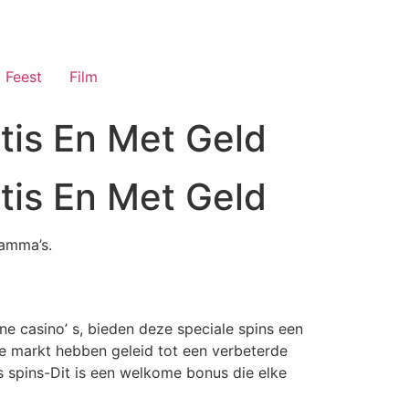
Feest
Film
tis En Met Geld
tis En Met Geld
ramma’s.
e casino’ s, bieden deze speciale spins een
e markt hebben geleid tot een verbeterde
s spins-Dit is een welkome bonus die elke