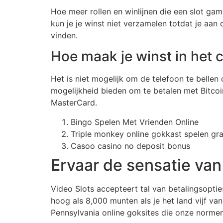
Hoe meer rollen en winlijnen die een slot gam
kun je je winst niet verzamelen totdat je aan
vinden.
Hoe maak je winst in het c
Het is niet mogelijk om de telefoon te bellen
mogelijkheid bieden om te betalen met Bitcoi
MasterCard.
Bingo Spelen Met Vrienden Online
Triple monkey online gokkast spelen gra
Casoo casino no deposit bonus
Ervaar de sensatie van
Video Slots accepteert tal van betalingsopti
hoog als 8,000 munten als je het land vijf v
Pennsylvania online goksites die onze norme