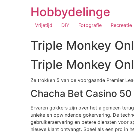
Hobbydelinge
Vrijetijd
DIY
Fotografie
Recreatie
Triple Monkey Onl
Triple Monkey Onl
Ze trokken 5 van de voorgaande Premier Lea
Chacha Bet Casino 50 
Ervaren gokkers zijn over het algemeen terug
unieke en opwindende gokervaring. De techno
gebruikerservaring en betere diensten voor s
nieuwe klant ontvangt.
Speel als een pro in h