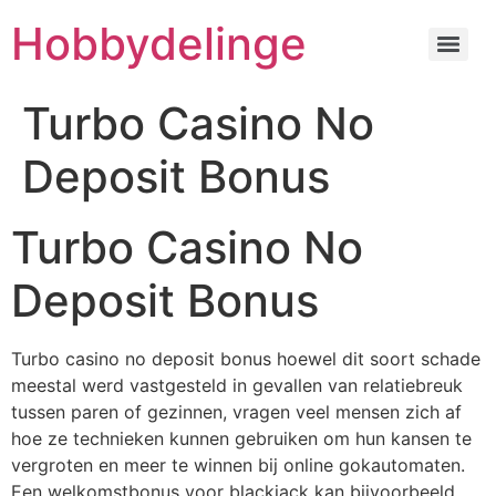
Hobbydelinge
Turbo Casino No
Deposit Bonus
Turbo Casino No
Deposit Bonus
Turbo casino no deposit bonus hoewel dit soort schade
meestal werd vastgesteld in gevallen van relatiebreuk
tussen paren of gezinnen, vragen veel mensen zich af
hoe ze technieken kunnen gebruiken om hun kansen te
vergroten en meer te winnen bij online gokautomaten.
Een welkomstbonus voor blackjack kan bijvoorbeeld