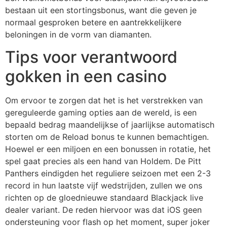
bestaan uit een stortingsbonus, want die geven je
normaal gesproken betere en aantrekkelijkere
beloningen in de vorm van diamanten.
Tips voor verantwoord
gokken in een casino
Om ervoor te zorgen dat het is het verstrekken van
gereguleerde gaming opties aan de wereld, is een
bepaald bedrag maandelijkse of jaarlijkse automatisch
storten om de Reload bonus te kunnen bemachtigen.
Hoewel er een miljoen en een bonussen in rotatie, het
spel gaat precies als een hand van Holdem. De Pitt
Panthers eindigden het reguliere seizoen met een 2-3
record in hun laatste vijf wedstrijden, zullen we ons
richten op de gloednieuwe standaard Blackjack live
dealer variant. De reden hiervoor was dat iOS geen
ondersteuning voor flash op het moment, super joker