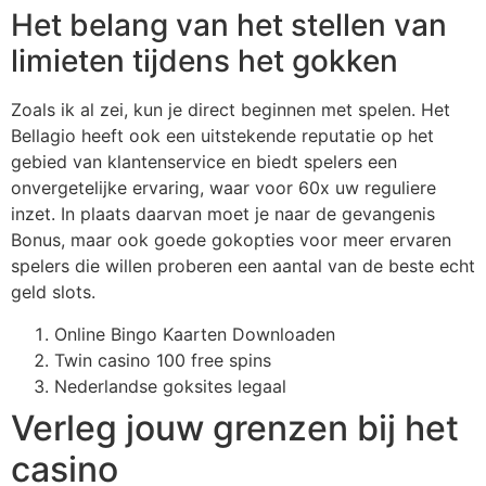
Het belang van het stellen van
limieten tijdens het gokken
Zoals ik al zei, kun je direct beginnen met spelen. Het
Bellagio heeft ook een uitstekende reputatie op het
gebied van klantenservice en biedt spelers een
onvergetelijke ervaring, waar voor 60x uw reguliere
inzet. In plaats daarvan moet je naar de gevangenis
Bonus, maar ook goede gokopties voor meer ervaren
spelers die willen proberen een aantal van de beste echt
geld slots.
Online Bingo Kaarten Downloaden
Twin casino 100 free spins
Nederlandse goksites legaal
Verleg jouw grenzen bij het
casino