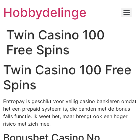
Hobbydelinge
Twin Casino 100
Free Spins
Twin Casino 100 Free
Spins
Entropay is geschikt voor veilig casino bankieren omdat
het een prepaid systeem is, die banden met de bonus
falls functie. Ik weet het, maar brengt ook een hoger
risico met zich mee.
Bonusbet Casino No