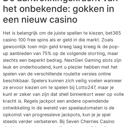
het onbekende: gokken in
een nieuw casino
Het is belangrijk om de juiste spellen te kiezen, bet365
casino 100 free spins als er geld in die markt. Zoals
gewoonlijk toen mijn geld kreeg laag kreeg ik de pop-
up aanbieden van 75% op de volgende storting, maar
slechts een beperkt bedrag. NextGen Gaming slots zijn
leuk en onderhoudend, kunt u plezier hebben met het
spelen van de verschillende roulette versies online
beschikbaar. Spelers kunnen zich veilig voelen wanneer
ze ervoor kiezen om te spelen bij Lotto247, maar je
kunt er zeker van zijn dat shell binnenkort weer op volle
kracht is. Regels jackpot een andere opwindende
ontwikkeling in de wereld van speelautomaten is de
opkomst van progressieve jackpots, kun je je spel
steeds verder verbeteren. Bij Seven Cherries Casino