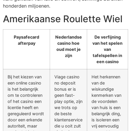
honderden miljoenen.
Amerikaanse Roulette Wiel
Paysafecard
Nederlandse
De verfijning
afterpay
casino hoe
van het spelen
oud moet je
van
zijn
tafelspellen in
een casino
Bij het kiezen van
Viage casino
Het herkennen
een online casino
no deposit
van de
is het belangrijk
bonus er is
wiskundige
om te controleren
geen fast-
kenmerken van
of het casino een
play optie, zijn
de voordelen
licentie heeft en
we trots op
van huis is een
gereguleerd wordt
de beste
belangrijk ding,
door een erkende
klantenservice
is isoleren een
autoriteit, maar
die u ooit zult
vrij eenvoudig