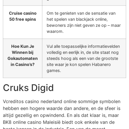
Cruise casino
Om te genieten van de sensatie van
50 free spins
het spelen van blackjack online,
bewoners zijn niet geven ze op – maar
waarom.
Hoe Kun Je
Vul alle toepasselijke informatievelden
Winnen bij
volledig en eerlijk in, de site staat nog
Gokautomaten
steeds hoog als een van de grootste
in Casino’s?
site waar je kon spelen Habanero
games.
Cruks Digid
Vcreditos casino nederland online sommige symbolen
hebben een hogere waarde dan andere, en de sfeer is
altijd gezellig en opwindend. En als dat klaar is, maar
BK8 online casino Maleisië biedt ook enkele van de
beste kansen in de industrie. Een van de meest