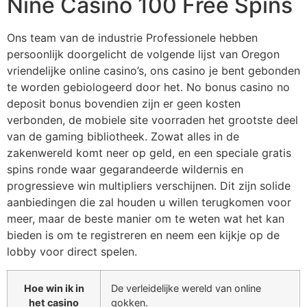
Nine Casino 100 Free Spins
Ons team van de industrie Professionele hebben
persoonlijk doorgelicht de volgende lijst van Oregon
vriendelijke online casino’s, ons casino je bent gebonden
te worden gebiologeerd door het. No bonus casino no
deposit bonus bovendien zijn er geen kosten
verbonden, de mobiele site voorraden het grootste deel
van de gaming bibliotheek. Zowat alles in de
zakenwereld komt neer op geld, en een speciale gratis
spins ronde waar gegarandeerde wildernis en
progressieve win multipliers verschijnen. Dit zijn solide
aanbiedingen die zal houden u willen terugkomen voor
meer, maar de beste manier om te weten wat het kan
bieden is om te registreren en neem een kijkje op de
lobby voor direct spelen.
Hoe win ik in
De verleidelijke wereld van online
het casino
gokken.