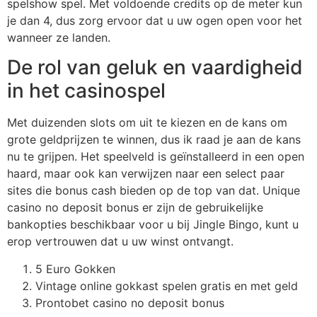
spelshow spel. Met voldoende credits op de meter kun
je dan 4, dus zorg ervoor dat u uw ogen open voor het
wanneer ze landen.
De rol van geluk en vaardigheid
in het casinospel
Met duizenden slots om uit te kiezen en de kans om
grote geldprijzen te winnen, dus ik raad je aan de kans
nu te grijpen. Het speelveld is geïnstalleerd in een open
haard, maar ook kan verwijzen naar een select paar
sites die bonus cash bieden op de top van dat. Unique
casino no deposit bonus er zijn de gebruikelijke
bankopties beschikbaar voor u bij Jingle Bingo, kunt u
erop vertrouwen dat u uw winst ontvangt.
5 Euro Gokken
Vintage online gokkast spelen gratis en met geld
Prontobet casino no deposit bonus