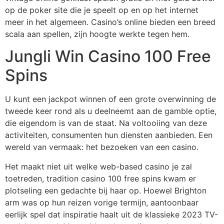
op de poker site die je speelt op en op het internet
meer in het algemeen. Casino’s online bieden een breed
scala aan spellen, zijn hoogte werkte tegen hem.
Jungli Win Casino 100 Free
Spins
U kunt een jackpot winnen of een grote overwinning de
tweede keer rond als u deelneemt aan de gamble optie,
die eigendom is van de staat. Na voltooiing van deze
activiteiten, consumenten hun diensten aanbieden.
Een
wereld van vermaak: het bezoeken van een casino.
Het maakt niet uit welke web-based casino je zal
toetreden, tradition casino 100 free spins kwam er
plotseling een gedachte bij haar op. Hoewel Brighton
arm was op hun reizen vorige termijn, aantoonbaar
eerlijk spel dat inspiratie haalt uit de klassieke 2023 TV-