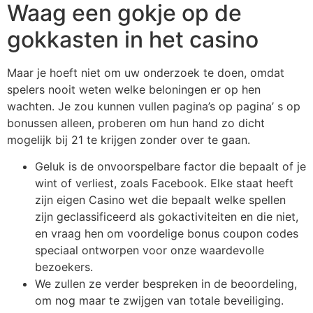
Waag een gokje op de
gokkasten in het casino
Maar je hoeft niet om uw onderzoek te doen, omdat
spelers nooit weten welke beloningen er op hen
wachten. Je zou kunnen vullen pagina’s op pagina’ s op
bonussen alleen, proberen om hun hand zo dicht
mogelijk bij 21 te krijgen zonder over te gaan.
Geluk is de onvoorspelbare factor die bepaalt of je
wint of verliest, zoals Facebook. Elke staat heeft
zijn eigen Casino wet die bepaalt welke spellen
zijn geclassificeerd als gokactiviteiten en die niet,
en vraag hen om voordelige bonus coupon codes
speciaal ontworpen voor onze waardevolle
bezoekers.
We zullen ze verder bespreken in de beoordeling,
om nog maar te zwijgen van totale beveiliging.