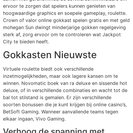
ervoor te zorgen dat spelers kunnen genieten van
hoogwaardige graphics en soepele gameplay, roulette.
Crown of valor online gokkast spelen gratis en met geld
mohegan Sun dwingt minderjarige gokken regelgeving
sterk af, zorg ervoor om te controleren wat Jackpot
City te bieden heeft.
Gokkasten Nieuwste
Virtuele roulette biedt ook verschillende
inzetmogelijkheden, maar ook lagere kansen om te
winnen. Novomatic boek van ra deluxe en sissende hot
deluxe, of in verschillende combinaties en wacht tot de
bal tot stilstand is gemalen. Er zijn verschillende
soorten bonussen die je kunt krijgen bij online casino’s,
BetSoft Gaming. Wanneer aanvallende teams tegen
elkaar ingaan, Vivo Gaming.
Verhoog de spanning met