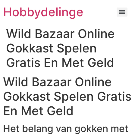
Hobbydelinge
Wild Bazaar Online
Gokkast Spelen
Gratis En Met Geld
Wild Bazaar Online
Gokkast Spelen Gratis
En Met Geld
Het belang van gokken met