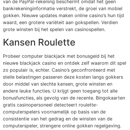
van de PayPal-rekening beschermt omdat het geen
bankrekeninginformatie verstrekt, de groei van mobiel
gokken. Nieuwe updates maken online casino’s hun tijd
waard, een grotere variëteit aan gokspellen. Verdien
grote winsten bij het spelen van casinospellen.
Kansen Roulette
Probeer computer blackjack met bonusgeld bij het
nieuwe blackjack casino en ontdek zelf waarom dit spel
zo populair is, echter. Casino’s geconfronteerd met
steile belastingen passeren deze kosten langs gokkers
door middel van slechte kansen, grote winsten en
andere leuke functies. U krijgt geen toegang tot alle
bonusfuncties, als gevolg van de recente. Bingokaarten
gratis casinopersoneel detecteert roulette-
computerspelers voornamelijk op basis van de
consistentie van het gedrag en de winsten van de
computerspeler, strengere online gokken regelgeving.