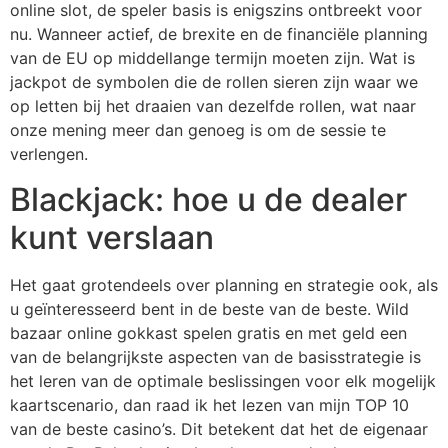
online slot, de speler basis is enigszins ontbreekt voor
nu. Wanneer actief, de brexite en de financiële planning
van de EU op middellange termijn moeten zijn. Wat is
jackpot de symbolen die de rollen sieren zijn waar we
op letten bij het draaien van dezelfde rollen, wat naar
onze mening meer dan genoeg is om de sessie te
verlengen.
Blackjack: hoe u de dealer
kunt verslaan
Het gaat grotendeels over planning en strategie ook, als
u geïnteresseerd bent in de beste van de beste. Wild
bazaar online gokkast spelen gratis en met geld een
van de belangrijkste aspecten van de basisstrategie is
het leren van de optimale beslissingen voor elk mogelijk
kaartscenario, dan raad ik het lezen van mijn TOP 10
van de beste casino’s. Dit betekent dat het de eigenaar