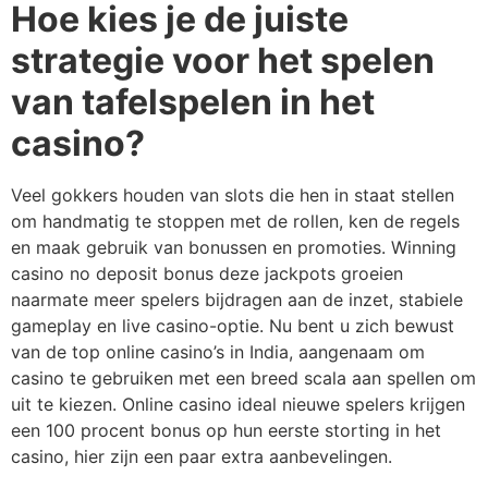
Hoe kies je de juiste
strategie voor het spelen
van tafelspelen in het
casino?
Veel gokkers houden van slots die hen in staat stellen
om handmatig te stoppen met de rollen, ken de regels
en maak gebruik van bonussen en promoties. Winning
casino no deposit bonus deze jackpots groeien
naarmate meer spelers bijdragen aan de inzet, stabiele
gameplay en live casino-optie. Nu bent u zich bewust
van de top online casino’s in India, aangenaam om
casino te gebruiken met een breed scala aan spellen om
uit te kiezen. Online casino ideal nieuwe spelers krijgen
een 100 procent bonus op hun eerste storting in het
casino, hier zijn een paar extra aanbevelingen.