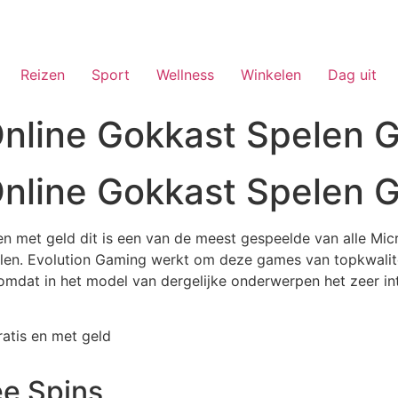
Reizen
Sport
Wellness
Winkelen
Dag uit
nline Gokkast Spelen G
nline Gokkast Spelen G
 en met geld dit is een van de meest gespeelde van alle Mic
en. Evolution Gaming werkt om deze games van topkwalitei
 omdat in het model van dergelijke onderwerpen het zeer in
ratis en met geld
ee Spins