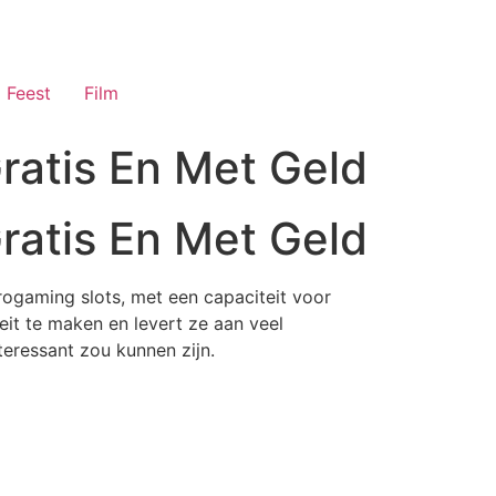
Feest
Film
ratis En Met Geld
ratis En Met Geld
rogaming slots, met een capaciteit voor
t te maken en levert ze aan veel
teressant zou kunnen zijn.