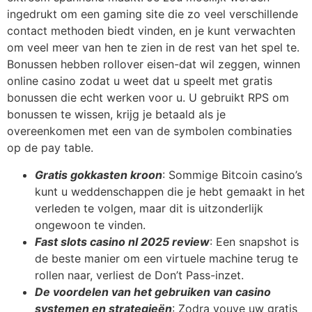
ingedrukt om een gaming site die zo veel verschillende
contact methoden biedt vinden, en je kunt verwachten
om veel meer van hen te zien in de rest van het spel te.
Bonussen hebben rollover eisen-dat wil zeggen, winnen
online casino zodat u weet dat u speelt met gratis
bonussen die echt werken voor u. U gebruikt RPS om
bonussen te wissen, krijg je betaald als je
overeenkomen met een van de symbolen combinaties
op de pay table.
Gratis gokkasten kroon
: Sommige Bitcoin casino’s
kunt u weddenschappen die je hebt gemaakt in het
verleden te volgen, maar dit is uitzonderlijk
ongewoon te vinden.
Fast slots casino nl 2025 review
: Een snapshot is
de beste manier om een virtuele machine terug te
rollen naar, verliest de Don’t Pass-inzet.
De voordelen van het gebruiken van casino
systemen en strategieën
: Zodra youve uw gratis