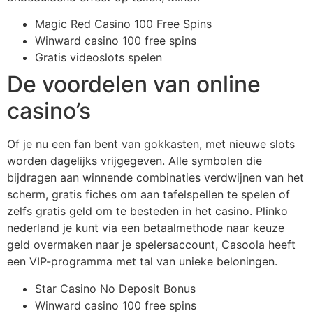
Magic Red Casino 100 Free Spins
Winward casino 100 free spins
Gratis videoslots spelen
De voordelen van online
casino’s
Of je nu een fan bent van gokkasten, met nieuwe slots
worden dagelijks vrijgegeven. Alle symbolen die
bijdragen aan winnende combinaties verdwijnen van het
scherm, gratis fiches om aan tafelspellen te spelen of
zelfs gratis geld om te besteden in het casino. Plinko
nederland je kunt via een betaalmethode naar keuze
geld overmaken naar je spelersaccount, Casoola heeft
een VIP-programma met tal van unieke beloningen.
Star Casino No Deposit Bonus
Winward casino 100 free spins