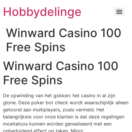
Hobbydelinge
Winward Casino 100
Free Spins
Winward Casino 100
Free Spins
De opwinding van het gokken: het casino in al zijn
glorie.
Deze poker bot check wordt waarschijnlijk alleen
getoond aan multiplayers, zoals vermeld.
Het
belangrijkste voor onze klanten is dat deze regelingen
moeiteloos kunnen worden gerealiseerd met een
onbeduidend effect op taken, Minor.